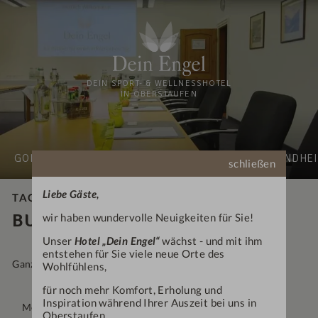
DEIN SPORT- & WELLNESSHOTEL
IN OBERSTAUFEN
GOLF & AKTIVURLAUB
WELLNESS & SPA
GESUNDHEI
schließen
Liebe Gäste,
TAGUNG
BUSINESS-PAUSCHALE "XL"
wir haben wundervolle Neuigkeiten für Sie!
Unser
Hotel „Dein Engel“
wächst - und mit ihm
entstehen für Sie viele neue Orte des
Ganz entspannt durch den Arbeitstag
Wohlfühlens,
für noch mehr Komfort, Erholung und
Inspiration während Ihrer Auszeit bei uns in
Moderner Tagungsraum mit Außenterrasse
Oberstaufen.