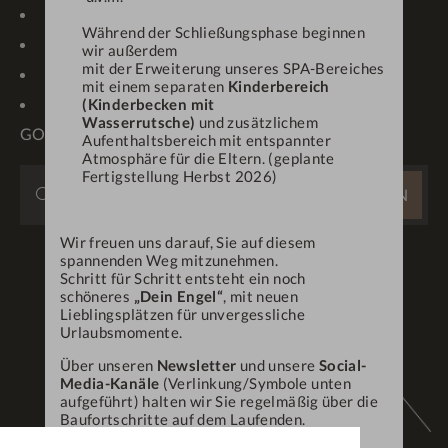
IMPRESSIONEN
WETTER/WEBCAM
Während der Schließungsphase beginnen
KARRIERE
PROSPEKTE
wir außerdem
mit der Erweiterung unseres SPA-Bereiches
ONLINE-CHECK-IN
ANFRAGEN
mit einem separaten
Kinderbereich
OBERSTAUFEN PLUS-
(Kinderbecken mit
Wasserrutsche)
und zusätzlichem
GOLF
Aufenthaltsbereich mit entspannter
Atmosphäre für die Eltern. (geplante
Fertigstellung Herbst 2026)
WEBSITE
SUCHEN
DURCHSUCHEN
...
Wir freuen uns darauf, Sie auf diesem
spannenden Weg mitzunehmen.
Schritt für Schritt entsteht ein noch
schöneres
„Dein Engel“
, mit neuen
Lieblingsplätzen für unvergessliche
Urlaubsmomente.
Über unseren
Newsletter
und unsere
Social-
Media-Kanäle
(Verlinkung/Symbole unten
aufgeführt) halten wir Sie regelmäßig über die
Baufortschritte auf dem Laufenden.