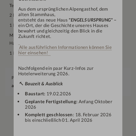
Technische Grundausstattung
Aus dem ursprünglichen Alpengasthof, dem
alten Stammhaus,
2 kl. alkoholfreie Getränke pro Person im Tagungsraum
entsteht das neue Haus
"ENGELS URSPRUNG"
–
ein Ort, der die Geschichte unseres Hauses
1 Kaffeepause mit Butterbrezen am Vormittag
bewahrt und gleichzeitig den Blick in die
Mittagsmenü: Gemischter Salat oder Suppe und leichter
Zukunft richtet.
Hauptgang zur Wahl (Fisch/Fleisch/Vegetarisch)
Alle ausführlichen Informationen können Sie
hier einsehen!
1 Kaffeepause mit Kuchen/Gebäck am Nachmittag
Nachfolgend ein paar Kurz-Infos zur
Hotelerweiterung 2026.
Preis
🔨
Bauzeit & Ausblick
ab
€
72,—
Baustart:
19.02.2026
Geplante Fertigstellung:
Anfang Oktober
2026
Komplett geschlossen
: 18. Februar 2026
bis einschließlich 01. April 2026