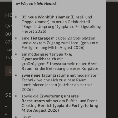
🏡
Was entsteht Neues?
HOTEL DEIN ENGEL ****S
35 neue Wohlfühlzimmer
(Einzel- und
Doppelzimmer) im neuen Gebäudeteil
FAMILIE SCHÄDLER
"Engel's Ursprung" (geplante Fertigstellung
Herbst 2026)
BUFLINGS 3
eine
Tiefgarage
mit über 20 Stellplätzen
87534 OBERSTAUFEN
und direktem Zugang zum Hotel (geplante
Fertigstellung Mitte August 2026)
+49 83 86 70 90
ein modernisierter
Sport- &
INFO@DEINENGEL.DE
Gymnastikbereich
mit
großzügigem
Fitnessraum
ein neuer
Arzt-
Raum
für die Betreuung unserer Kurgäste
FACEBOOK
INSTAGRAM
PINTEREST
zwei neue Tagungsräume
mit modernster
Technik, welche sich zu einem Raum
kombinieren lassen (nutzbar ab Herbst
2026)
SERVICE & LINKS
sowie die
Erweiterung unseres
Restaurants
mit neuem Buffet- und Front-
Cooking-Bereich
(geplante Fertigstellung
KONTAKT
LAGE & ANREISE
Mitte August 2026)
GUTSCHEINE
NEWSLETTER
u.v.m.