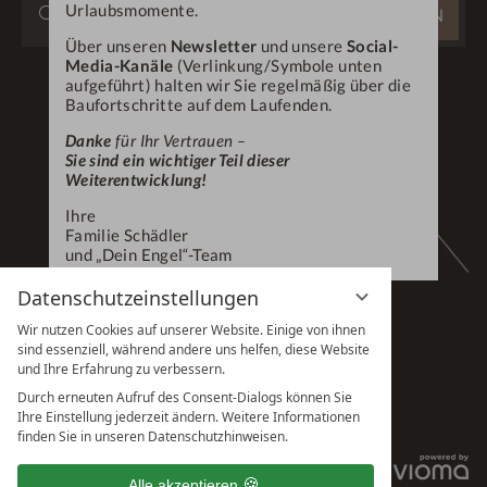
Urlaubsmomente.
SUCHEN
DURCHSUCHEN
Über unseren
Newsletter
und unsere
Social-
...
Media-Kanäle
(Verlinkung/Symbole unten
aufgeführt) halten wir Sie regelmäßig über die
Baufortschritte auf dem Laufenden.
Danke
für Ihr Vertrauen –
Sie sind ein wichtiger Teil dieser
Weiterentwicklung!
Ihre
Familie Schädler
und „Dein Engel“-Team
Datenschutzeinstellungen
Wir nutzen Cookies auf unserer Website. Einige von ihnen
sind essenziell, während andere uns helfen, diese Website
und Ihre Erfahrung zu verbessern.
Durch erneuten Aufruf des Consent-Dialogs können Sie
Ihre Einstellung jederzeit ändern. Weitere Informationen
finden Sie in unseren Datenschutzhinweisen.
IMPRESSUM
Alle akzeptieren
DATENSCHUTZHINWEISE