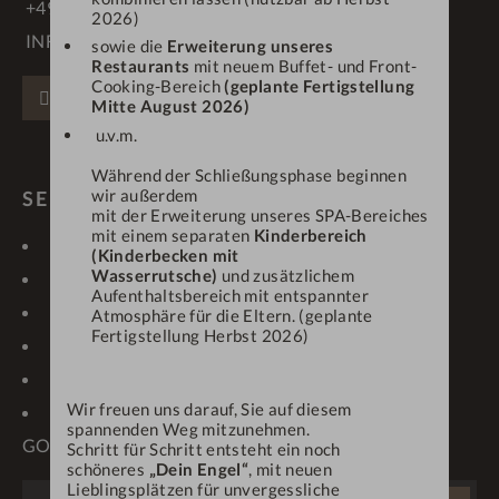
+49 83 86 70 90
2026)
INFO@DEINENGEL.DE
sowie die
Erweiterung unseres
Restaurants
mit neuem Buffet- und Front-
Cooking-Bereich
(geplante Fertigstellung
FACEBOOK
INSTAGRAM
PINTEREST
Mitte August 2026)
u.v.m.
Während der Schließungsphase beginnen
wir außerdem
SERVICE & LINKS
mit der Erweiterung unseres SPA-Bereiches
mit einem separaten
Kinderbereich
KONTAKT
LAGE & ANREISE
(Kinderbecken mit
Wasserrutsche)
und zusätzlichem
GUTSCHEINE
NEWSLETTER
Aufenthaltsbereich mit entspannter
IMPRESSIONEN
WETTER/WEBCAM
Atmosphäre für die Eltern. (geplante
Fertigstellung Herbst 2026)
KARRIERE
PROSPEKTE
ONLINE-CHECK-IN
ANFRAGEN
Wir freuen uns darauf, Sie auf diesem
OBERSTAUFEN PLUS-
spannenden Weg mitzunehmen.
GOLF
Schritt für Schritt entsteht ein noch
schöneres
„Dein Engel“
, mit neuen
Lieblingsplätzen für unvergessliche
WEBSITE