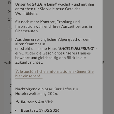
Frühstücksbuffet
Unser
Hotel „Dein Engel“
wächst - und mit ihm
entstehen für Sie viele neue Orte des
5-Gang-Wahlmenü am Abend
Wohlfühlens,
1 Salz-Öl-Körper-Peeling (25 Min.)
für noch mehr Komfort, Erholung und
Inspiration während Ihrer Auszeit bei uns in
1 Anti Aging Körperpackung (25 Min.)
Oberstaufen.
Aus dem ursprünglichen Alpengasthof, dem
1 Dr. Grandel "Anti Aging" Gesichtsbehandlung (60 Min.)
alten Stammhaus,
entsteht das neue Haus
"ENGELS URSPRUNG"
–
1 Verwöhnzeit (25 Min.)
ein Ort, der die Geschichte unseres Hauses
bewahrt und gleichzeitig den Blick in die
Zukunft richtet.
wahlweise für Nacken & Schulter | Rücken | Hände oder Füße
Alle ausführlichen Informationen können Sie
hier einsehen!
Übernachtungen
7-14
Nächte
Nachfolgend ein paar Kurz-Infos zur
Hotelerweiterung 2026.
Preis
🔨
Bauzeit & Ausblick
ab
€
1.304,—
Baustart:
19.02.2026
Verfügbarkeit