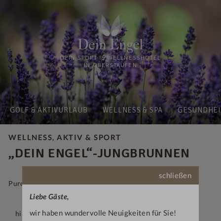
DEIN SPORT- & WELLNESSHOTEL
IN OBERSTAUFEN
GOLF & AKTIVURLAUB
WELLNESS & SPA
GESUNDHEI
WELLNESS, AKTIV & SPORT
„DEIN ENGEL“-JUNGBRUNNEN
schließen
Pure Wellness-Auszeit!
Liebe Gäste,
wir haben wundervolle Neuigkeiten für Sie!
himmlische Übernachtungen inklusive reichhaltigem