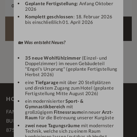
Geplante Fertigstellung:
Anfang Oktober
02.04.2026
-
20.12.2026
2026
Komplett geschlossen
: 18. Februar 2026
bis einschließlich 01. April 2026
ANGEBOT
ANFRAGEN
BUCHEN
🏡
Was entsteht Neues?
35 neue Wohlfühlzimmer
(Einzel- und
Doppelzimmer) im neuen Gebäudeteil
"Engel's Ursprung" (geplante Fertigstellung
Herbst 2026)
eine
Tiefgarage
mit über 20 Stellplätzen
und direktem Zugang zum Hotel (geplante
Fertigstellung Mitte August 2026)
HOTEL DEIN ENGEL ****S
ein modernisierter
Sport- &
Gymnastikbereich
mit
FAMILIE SCHÄDLER
großzügigem
Fitnessraum
ein neuer
Arzt-
Raum
für die Betreuung unserer Kurgäste
BUFLINGS 3
zwei neue Tagungsräume
mit modernster
87534 OBERSTAUFEN
Technik, welche sich zu einem Raum
kombinieren lassen (nutzbar ab Herbst