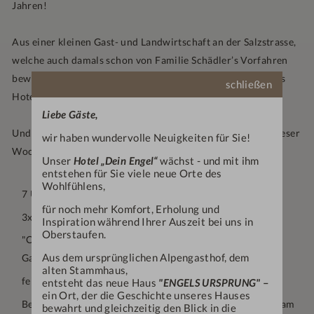
Jahren!
Aus einer kleinen Gast- und Landwirtschaft an der Salzstrasse,
welche auch damals schon von Familie Schädler’s Vorfahren
bewirtschaftet wurde, ist im Laufe der Jahre unser geliebtes
schließen
Hotel „Dein Engel“ geworden.
Liebe Gäste,
Und das möchten wir mit Ihnen, liebe Gäste, natürlich in dieser
wir haben wundervolle Neuigkeiten für Sie!
Woche gebührend feiern.
Unser
Hotel „Dein Engel“
wächst - und mit ihm
entstehen für Sie viele neue Orte des
Wohlfühlens,
7 Übernachtungen inklusive Frühstücksbuffet
für noch mehr Komfort, Erholung und
3x 5-Gang-Abendmemü
Inspiration während Ihrer Auszeit bei uns in
Oberstaufen.
"Come together" mit Fam. Schädler und anschließendem
Aus dem ursprünglichen Alpengasthof, dem
Gala-Dinner
alten Stammhaus,
feiner Fondue-Abend
entsteht das neue Haus
"ENGELS URSPRUNG"
–
ein Ort, der die Geschichte unseres Hauses
Bergbahnfahrt mit kleiner Frühlingsblumen-Wanderung am
bewahrt und gleichzeitig den Blick in die