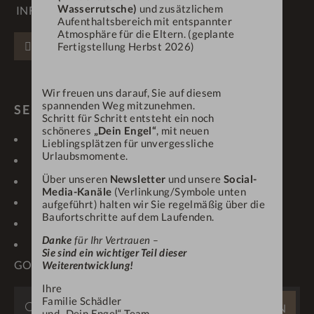
Wasserrutsche)
und zusätzlichem
INFO@DEINENGEL.DE
Aufenthaltsbereich mit entspannter
Atmosphäre für die Eltern. (geplante
FACEBOOK
INSTAGRAM
PINTEREST
Fertigstellung Herbst 2026)
Wir freuen uns darauf, Sie auf diesem
spannenden Weg mitzunehmen.
SERVICE & LINKS
Schritt für Schritt entsteht ein noch
schöneres
„Dein Engel“
, mit neuen
KONTAKT
LAGE & ANREISE
Lieblingsplätzen für unvergessliche
Urlaubsmomente.
GUTSCHEINE
NEWSLETTER
Über unseren
Newsletter
und unsere
Social-
IMPRESSIONEN
WETTER/WEBCAM
Media-Kanäle
(Verlinkung/Symbole unten
KARRIERE
PROSPEKTE
aufgeführt) halten wir Sie regelmäßig über die
Baufortschritte auf dem Laufenden.
ONLINE-CHECK-IN
ANFRAGEN
Danke
für Ihr Vertrauen –
OBERSTAUFEN PLUS-
Sie sind ein wichtiger Teil dieser
GOLF
Weiterentwicklung!
Ihre
WEBSITE
Familie Schädler
SUCHEN
und „Dein Engel“-Team