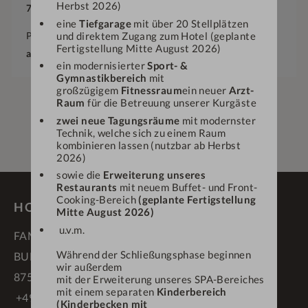
Herbst 2026)
7
Nächte
eine
Tiefgarage
mit über 20 Stellplätzen
und direktem Zugang zum Hotel (geplante
Preis
Fertigstellung Mitte August 2026)
ab
€
1.055,—
ein modernisierter
Sport- &
Gymnastikbereich
mit
großzügigem
Fitnessraum
ein neuer
Arzt-
Raum
für die Betreuung unserer Kurgäste
zwei neue Tagungsräume
mit modernster
Technik, welche sich zu einem Raum
kombinieren lassen (nutzbar ab Herbst
2026)
sowie die
Erweiterung unseres
Restaurants
mit neuem Buffet- und Front-
Cooking-Bereich
(geplante Fertigstellung
HOTEL DEIN ENGEL ****S
Mitte August 2026)
u.v.m.
FAMILIE SCHÄDLER
Während der Schließungsphase beginnen
BUFLINGS 3
wir außerdem
87534 OBERSTAUFEN
mit der Erweiterung unseres SPA-Bereiches
mit einem separaten
Kinderbereich
+49 83 86 70 90
(Kinderbecken mit