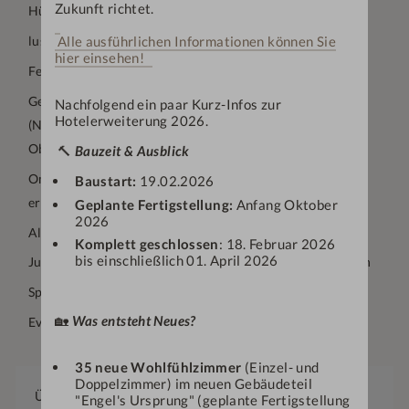
Zukunft richtet.
Hündle mit Einkehr und Brotzeitbrettl
lustiger Kegelnachmittag
Alle ausführlichen Informationen können Sie
hier einsehen!
Feines Abendmenü „alles aus dem Wasser“
Gemeinsamer Besuch unserer Nachbarn "Schädlerhof"
Nachfolgend ein paar Kurz-Infos zur
Hotelerweiterung 2026.
(Nachhaltiger BIO-Bauernhof) und des Heimatmuseums
Oberstaufen
🔨
Bauzeit & Ausblick
Oma‘s Geschichtsstunde - sen. Chefin Marlies Schädler
Baustart:
19.02.2026
erzählt aus Ihrer Zeit im Engel
Geplante Fertigstellung:
Anfang Oktober
2026
Allgäuer Traditions-Buffet
Komplett geschlossen
: 18. Februar 2026
bis einschließlich 01. April 2026
Jubiläumsfeier mit Live-Musik und versch. Köstlichkeiten
Sport- und Fitnessprogramm am Vormittag
🏡
Was entsteht Neues?
Event-Aufgüsse in der Panorama-Sauna
35 neue Wohlfühlzimmer
(Einzel- und
Doppelzimmer) im neuen Gebäudeteil
Übernachtungen
"Engel's Ursprung" (geplante Fertigstellung