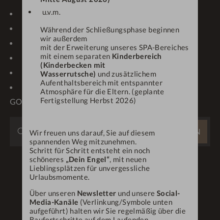
u.v.m.
KONTAKT
LAGE & ANREISE
GUTSCHEINE
NEWSLETTER
Während der Schließungsphase beginnen
wir außerdem
IMPRESSIONEN
WETTER/WEBCAM
mit der Erweiterung unseres SPA-Bereiches
mit einem separaten
Kinderbereich
KARRIERE
PROSPEKTE
(Kinderbecken mit
ONLINE-CHECK-IN
ANFRAGEN
Wasserrutsche)
und zusätzlichem
Aufenthaltsbereich mit entspannter
OBERSTAUFEN PLUS-
Atmosphäre für die Eltern. (geplante
Fertigstellung Herbst 2026)
GOLF
WEBSITE
SUCHEN
Wir freuen uns darauf, Sie auf diesem
DURCHSUCHEN
spannenden Weg mitzunehmen.
Schritt für Schritt entsteht ein noch
...
schöneres
„Dein Engel“
, mit neuen
Lieblingsplätzen für unvergessliche
Urlaubsmomente.
Über unseren
Newsletter
und unsere
Social-
Media-Kanäle
(Verlinkung/Symbole unten
aufgeführt) halten wir Sie regelmäßig über die
Baufortschritte auf dem Laufenden.