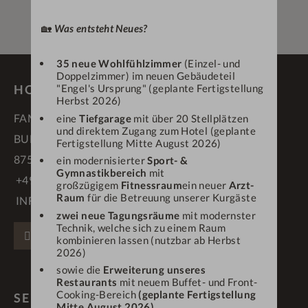
🏡
Was entsteht Neues?
35 neue Wohlfühlzimmer
(Einzel- und
Doppelzimmer) im neuen Gebäudeteil
HOTEL DEIN ENGEL ****S
"Engel's Ursprung" (geplante Fertigstellung
Herbst 2026)
FAMILIE SCHÄDLER
eine
Tiefgarage
mit über 20 Stellplätzen
und direktem Zugang zum Hotel (geplante
BUFLINGS 3
Fertigstellung Mitte August 2026)
87534 OBERSTAUFEN
ein modernisierter
Sport- &
Gymnastikbereich
mit
+49 83 86 70 90
großzügigem
Fitnessraum
ein neuer
Arzt-
Raum
für die Betreuung unserer Kurgäste
INFO@DEINENGEL.DE
zwei neue Tagungsräume
mit modernster
Technik, welche sich zu einem Raum
FACEBOOK
INSTAGRAM
PINTEREST
kombinieren lassen (nutzbar ab Herbst
2026)
sowie die
Erweiterung unseres
Restaurants
mit neuem Buffet- und Front-
Cooking-Bereich
(geplante Fertigstellung
SERVICE & LINKS
Mitte August 2026)