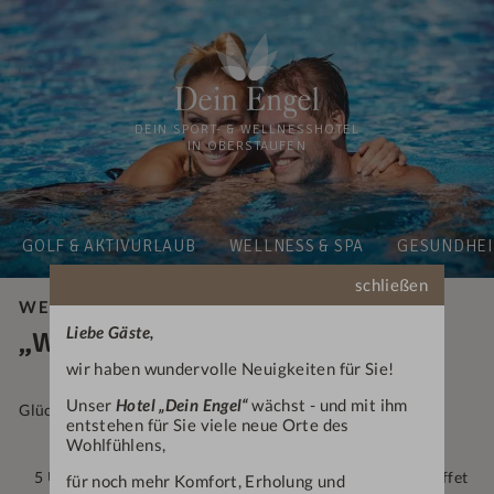
DEIN SPORT- & WELLNESSHOTEL
IN OBERSTAUFEN
GOLF & AKTIVURLAUB
WELLNESS & SPA
GESUNDHEI
schließen
WELLNESS
Liebe Gäste,
„WELLNESS · GLÜCK“
wir haben wundervolle Neuigkeiten für Sie!
Unser
Hotel „Dein Engel“
wächst - und mit ihm
Glücksmomente!
entstehen für Sie viele neue Orte des
Wohlfühlens,
5 Übernachtungen inklusive reichhaltigem Frühstücksbuffet
für noch mehr Komfort, Erholung und