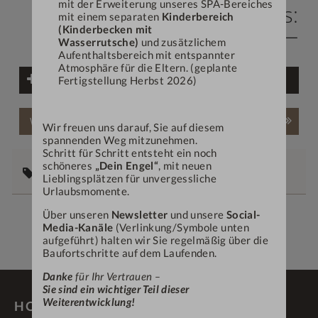
mit der Erweiterung unseres SPA-Bereiches
Gutscheinpreis:
mit einem separaten
Kinderbereich
€ 828,—
(Kinderbecken mit
Wasserrutsche)
und zusätzlichem
Aufenthaltsbereich mit entspannter
Atmosphäre für die Eltern. (geplante
Weiteren Gutschein hinzufügen
Fertigstellung Herbst 2026)
Weiter
Wir freuen uns darauf, Sie auf diesem
spannenden Weg mitzunehmen.
Schritt für Schritt entsteht ein noch
schöneres
„Dein Engel“
, mit neuen
Persönliche Angaben
Lieblingsplätzen für unvergessliche
Urlaubsmomente.
Über unseren
Newsletter
und unsere
Social-
Media-Kanäle
(Verlinkung/Symbole unten
aufgeführt) halten wir Sie regelmäßig über die
Baufortschritte auf dem Laufenden.
Danke
für Ihr Vertrauen –
Sie sind ein wichtiger Teil dieser
Weiterentwicklung!
HOTEL DEIN ENGEL ****S