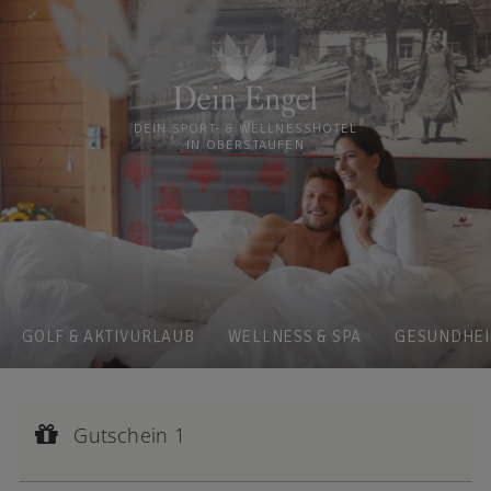
DEIN SPORT- & WELLNESSHOTEL
IN OBERSTAUFEN
GOLF & AKTIVURLAUB
WELLNESS & SPA
GESUNDHEI
Gutschein 1
Gutscheinwert:
Gutschein 1
€ 828,--
2 traumhafte Übernachtungen für 2 Personen