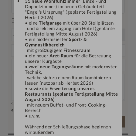
per Post
35 neue Wohlfühlzimmer
(Einzel- und
All unsere Zimmer sind Nichtraucherzimmer.
ab € 2,—
Doppelzimmer) im neuen Gebäudeteil
versandbereit in 1 bis 3 Werktagen
Details einblenden
Die aufgeführten Bilder der Zimmer sind Wohnbeispiele und können variieren/abweichen.
"Engel's Ursprung" (geplante Fertigstellung
Wir verpacken Ihren Gutschein in einen schönen Umschlag und senden diesen zusammen mit unserem aktuellen Hotelmagazin zu.
Herbst 2026)
Beschenkter
Deutschland: € 2,—
• eine
Tiefgarage
mit über 20 Stellplätzen
Österreich: € 3,90
und direktem Zugang zum Hotel (geplante
Schweiz: € 3,90
Fertigstellung Mitte August 2026)
Niederlande: € 3,90
• ein modernisierter
Sport- &
Gymnastikbereich
mit großzügigem
Fitnessraum
• ein neuer
Arzt-Raum
für die Betreuung
unserer Kurgäste
•
zwei neue Tagungsräume
mit modernster
Technik,
welche sich zu einem Raum kombinieren
lassen (nutzbar ab Herbst 2026)
• sowie die
Erweiterung unseres
Restaurants (geplante Fertigstellung Mitte
August 2026)
Sie können maximal 2 Zeilen mit jeweils 40 Zeichen
mit neuem Buffet- und Front-Cooking-
eingeben.
Bereich
• u.v.m.
Vorschau mit Widmungstext
Während der Schließungsphase beginnen
wir außerdem