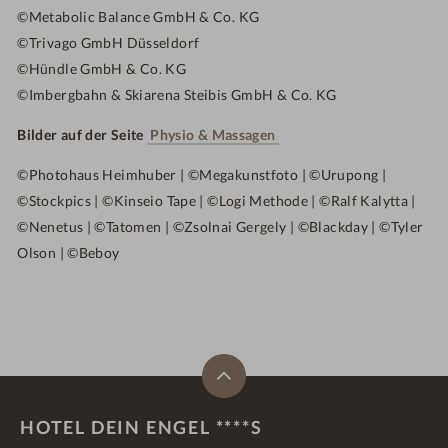
©
Metabolic Balance GmbH & Co. KG
©
Trivago GmbH Düsseldorf
©
Hündle GmbH & Co. KG
©
Imbergbahn & Skiarena Steibis GmbH & Co. KG
Bilder auf der Seite
Physio & Massagen
©
Photohaus Heimhuber |
©
Megakunstfoto |
©
Urupong |
©
Stockpics |
©
Kinseio Tape |
©
Logi Methode |
©
Ralf Kalytta |
©N
enetus |
©
Tatomen |
©
Zsolnai Gergely |
©
Blackday |
©
Tyler
Olson |
©
Beboy
HOTEL DEIN ENGEL ****S