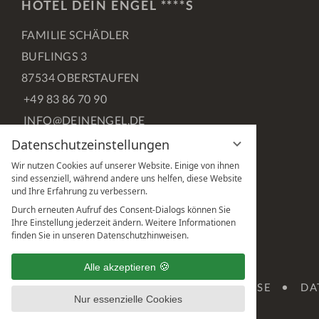
HOTEL DEIN ENGEL ****S
FAMILIE SCHÄDLER
BUFLINGS 3
87534 OBERSTAUFEN
+49 83 86 70 90
INFO@DEINENGEL.DE
Datenschutzeinstellungen
FACEBOOK
INSTAGRAM
PINTEREST
Wir nutzen Cookies auf unserer Website. Einige von ihnen
sind essenziell, während andere uns helfen, diese Website
und Ihre Erfahrung zu verbessern.
Durch erneuten Aufruf des Consent-Dialogs können Sie
Ihre Einstellung jederzeit ändern. Weitere Informationen
finden Sie in unseren Datenschutzhinweisen.
Alle akzeptieren
IMPRESSUM
DATENSCHUTZHINWEISE
DA
Nur essenzielle Cookies