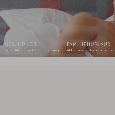
GESUNDHEIT
FAMILIENURLAUB
Schrothkur, Fasten & Ernährung
Aktivitäten & Familienangeb