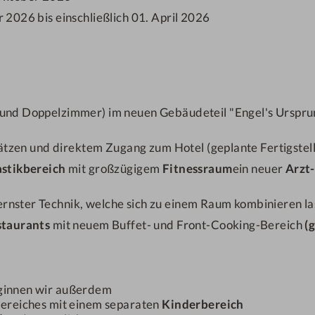
r 2026 bis einschließlich 01. April 2026
Obst oder etwas prickel
Kein Problem. Einfach w
Ihre Wünsche gleich mitb
 und Doppelzimmer) im neuen Gebäudeteil "Engel's Ursprun
Persönliche Angaben
lätzen und direktem Zugang zum Hotel (geplante Fertigste
stikbereich
mit großzügigem
Fitnessraum
ein neuer
Arzt
Abreise:
keine Au
rnster Technik, welche sich zu einem Raum kombinieren la
staurants
mit neuem Buffet- und Front-Cooking-Bereich
(
Codes einlösen
ginnen wir außerdem
ereiches mit einem separaten
Kinderbereich