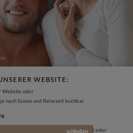
ote
 UNSERER WEBSITE:
er Website oder
h je nach Saison und Reisezeit buchbar
ng
h noch etwas dazwischen (u.a Krankheit oder
schließen