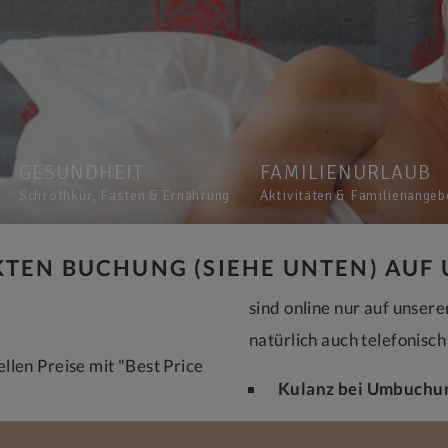
GESUNDHEIT
FAMILIENURLAUB
Schrothkur, Fasten & Ernährung
Aktivitäten & Familienangeb
EKTEN BUCHUNG (SIEHE UNTEN) AUF
sind online nur auf unser
natürlich auch telefonisc
llen Preise mit "Best Price
Kulanz bei Umbuchu
t, Verpflegung,
Manchmal kommt dann doc