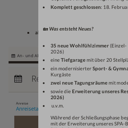
Komplett geschlossen
: 18. Februa
🏡
Was entsteht Neues?
alle Specials & Angebote
35 neue Wohlfühlzimmer
(Einzel-
2026)
An- und Abreise
Zimmer
eine
Tiefgarage
mit über 20 Stellp
13%
ein modernisierter
Sport- & Gymna
Anreise:
keine Auswahl
Kurgäste
Reisedatum
Übernachtungen:
0
zwei neue Tagungsräume
mit mode
sowie die
Erweiterung unseres Re
2026)
u.v.m.
Während der Schließungsphase be
mit der Erweiterung unseres SPA-B