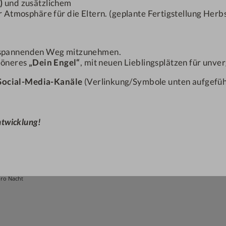
)
und zusätzlichem
 Atmosphäre für die Eltern. (geplante Fertigstellung Herb
em spannenden Weg mitzunehmen.
chöneres
„Dein Engel“
, mit neuen Lieblingsplätzen für unv
Social-Media-Kanäle
(Verlinkung/Symbole unten aufgeführ
entwicklung!