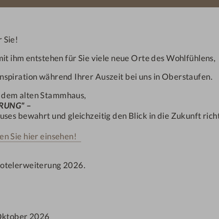
ller Auslastung etc.. Das
Trauerfall etc.)
günstiger für Sie!
und man muss den lang er
 Sie!
Buchen Sie bei uns direkt
der gebuchten Saison je 
it ihm entstehen für Sie viele neue Orte des Wohlfühlens,
 besten Verfügbarkeiten
Dies gilt nicht bei schlec
nspiration während Ihrer Auszeit bei uns in Oberstaufen.
, dem alten Stammhaus,
Keine versteckten K
 und vollständige Auswahl
PRUNG"
–
ses bewahrt und gleichzeitig den Blick in die Zukunft rich
Die bei Buchungsabschlus
orien nicht verfügbar.
en Sie hier einsehen!
sind Endpreise inkl. unse
zubuchbare Leistung
Hotelerweiterung 2026.
darf es noch ein Stellplatz
möchten Sie bereits vor
oder möchten Sie, Ihre li
Oktober 2026