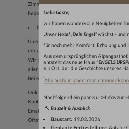
Zimmerkategorie, Aufenthaltsdauer und aktue
Liebe Gäste,
bedeutet konkret, je früher Sie buchen, desto 
wir haben wundervolle Neuigkeiten für
beste Verfügbarkeiten (siehe unten)
Unser
Hotel „Dein Engel“
wächst - und m
Über unsere eigene Website erhalten Sie die
für noch mehr Komfort, Erholung und I
der angebotenen Zimmerkategorien.
Aus dem ursprünglichen Alpengasthof
Wir bieten Ihnen bei Direktbuchung die beste
entsteht das neue Haus
"ENGELS URS
ein Ort, der die Geschichte unseres Hau
aller unserer Zimmerkategorien.
Bei einigen Portalen sind verschiedene Kateg
Alle ausführlichen Informationen könn
Online ist kein Zimmer verfügbar?
Nachfolgend ein paar Kurz-Infos zur 
Kontaktieren Sie uns direkt per Telefon,
🔨
Bauzeit & Ausblick
Email oder
stellen Sie uns hier eine Anfrage.
Baustart:
19.02.2026
Oftmals ergibt sich kurzfristig noch etwas...
Geplante Fertigstellung:
Anfang 