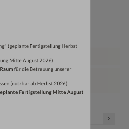
ndem überraschen?
ährend dem Buchungsvorgang
uchen.
g" (geplante Fertigstellung Herbst
Zusammenfassung
llung Mitte August 2026)
-Raum
für die Betreuung unserer
swahl
ssen (nutzbar ab Herbst 2026)
geplante Fertigstellung Mitte August