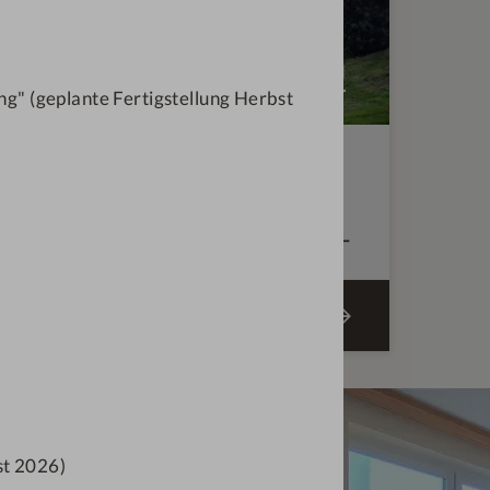
g" (geplante Fertigstellung Herbst
n Herbst und Winter ist online und wir
bernachtung!
€
664,—
ab
ANGEBOT BUCHEN
st 2026)