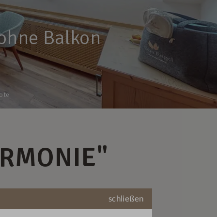
ohne Balkon
ote
RMONIE"
schließen