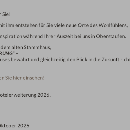
oder zur Ortsseite
Zimmerg
28
1-2
 Sie!
m²
Anzahl Erwachsene
it ihm entstehen für Sie viele neue Orte des Wohlfühlens,
8/355) einen direkten
ANFRAGEN
nspiration während Ihrer Auszeit bei uns in Oberstaufen.
, dem alten Stammhaus,
ive.
PRUNG"
–
ses bewahrt und gleichzeitig den Blick in die Zukunft rich
halten eine zus. Info) in
EMPFOHLENES ANGEBO
HERBST UND
n Sie hier einsehen!
ht jeweils ein Gutschein-
Hotelerweiterung 2026.
ngel-SPA.
Oktober 2026