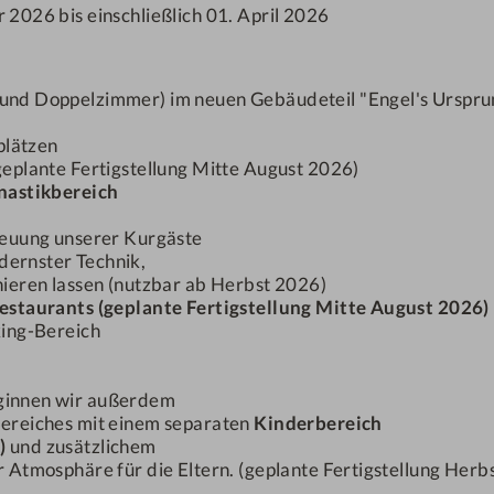
r 2026 bis einschließlich 01. April 2026
ostenloses W-LAN
iegel und Föhn
 und Doppelzimmer) im neuen Gebäudeteil "Engel's Ursprun
lplätzen
Die neue Aktion für de
.
plante Fertigstellung Mitte August 2026)
schenken Ihnen eine Ü
nastikbereich
ohnbeispiele und können
5-6
reuung unserer Kurgäste
Nächte
dernster Technik,
ieren lassen (nutzbar ab Herbst 2026)
estaurants (geplante Fertigstellung Mitte August 2026)
DETAILS
king-Bereich
ginnen wir außerdem
ereiches mit einem separaten
Kinderbereich
)
und zusätzlichem
 Atmosphäre für die Eltern. (geplante Fertigstellung Herb