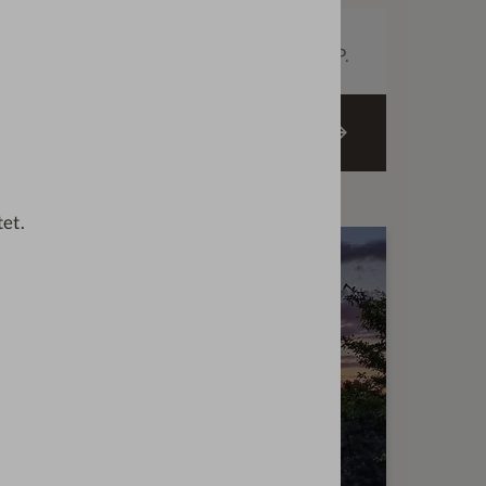
röße
Preis
€
131,—
ab
p. P.
ZIMMER BUCHEN
tet.
T FÜR DIESES ZIMMER:
 WINTER-AKTION 5=4