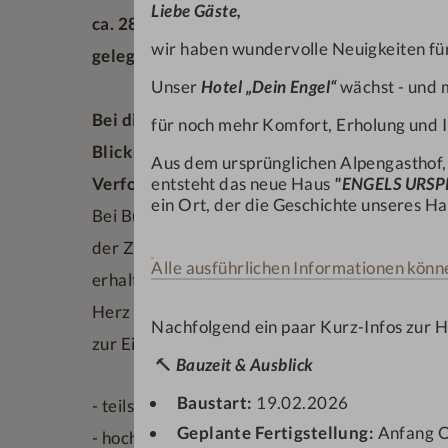
Liebe Gäste,
ca. 28 - 30 qm, im Stammhaus zum Golfplatz 
wir haben wundervolle Neuigkeiten für
gelegen
Unser
Hotel „Dein Engel“
wächst - und m
Bei dieser Kategorie haben 2 Zimmer (Nr. 24
für noch mehr Komfort, Erholung und I
Blick auf den neuen Anbau.
Aus dem ursprünglichen Alpengasthof
Verfolgen Sie hierbei die Hotelerweiterung l
entsteht das neue Haus
"ENGELS URS
ein Ort, der die Geschichte unseres Hau
Bei Buchung dieser Zimmer (Nr.248/355 - Sie er
der Zeit vom 02.04.2026 bis 31.07.2026
Alle ausführlichen Informationen könne
erhalten Sie vor Ort, pro Erwachsenen und Nac
Herz im Wert von € 10,00
Nachfolgend ein paar Kurz-Infos zur 
zur Einlösung im Restaurant, der Bar und im E
🔨
Bauzeit & Ausblick
Baustart:
19.02.2026
- teils in der Mansarde gelegen
Geplante Fertigstellung:
Anfang 
- hochwertiges Kingsize-Boxspringbett