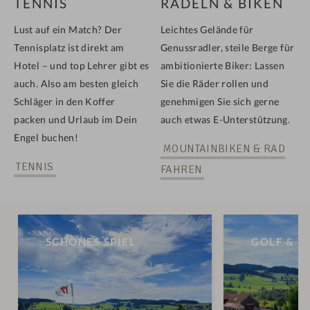
TENNIS
RADELN & BIKEN
Lust auf ein Match? Der
Leichtes Gelände für
Tennisplatz ist direkt am
Genussradler, steile Berge für
Hotel – und top Lehrer gibt es
ambitionierte Biker: Lassen
auch. Also am besten gleich
Sie die Räder rollen und
Schläger in den Koffer
genehmigen Sie sich gerne
packen und Urlaub im Dein
auch etwas E-Unterstützung.
Engel buchen!
MOUNTAINBIKEN & RAD
TENNIS
FAHREN
SCHÖNES SPIEL
GOLF & W