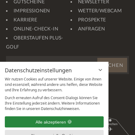
GUTSCHEINE
NEWSLETTER
IMPRESSIONEN
WETTER/WEBCAM
KARRIERE
PROSPEKTE
ONLINE-CHECK-IN
ANFRAGEN
OBERSTAUFEN PLUS-
GOLF
WEBSITE
SUCHEN
DURCHSUCHEN
Datenschutzeinstellungen
...
Wir nutzen Cookies auf unserer Website. Einige von ihnen
sind essenziell, während andere uns helfen, diese Website
und Ihre Erfahrung zu verbessern.
Durch erneuten Aufruf des Consent-Dialogs können Sie
Ihre Einstellung jederzeit ändern. Weitere Informationen
finden Sie in unseren Datenschutzhinweisen.
Alle akzeptieren