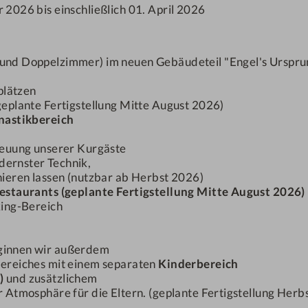
r 2026 bis einschließlich 01. April 2026
ostenloses W-LAN
piegel und Föhn
 und Doppelzimmer) im neuen Gebäudeteil "Engel's Ursprun
.
lplätzen
Die neue Aktion für de
plante Fertigstellung Mitte August 2026)
schenken Ihnen eine Ü
nastikbereich
5-6
reuung unserer Kurgäste
Nächte
dernster Technik,
ieren lassen (nutzbar ab Herbst 2026)
estaurants (geplante Fertigstellung Mitte August 2026)
DETAILS
king-Bereich
ginnen wir außerdem
ereiches mit einem separaten
Kinderbereich
)
und zusätzlichem
 Atmosphäre für die Eltern. (geplante Fertigstellung Herb