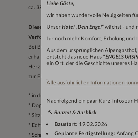
Liebe Gäste,
ca. 38 qm, im Stammhaus zum Golfplatz gele
wir haben wundervolle Neuigkeiten für
Unser
Hotel „Dein Engel“
wächst - und m
Dieses Zimmer hat einen direkten Blick auf
Verfolgen Sie hierbei die Hotelerweiterung l
für noch mehr Komfort, Erholung und I
Bei Buchung dieses Zimmers in der Zeit vom 
Aus dem ursprünglichen Alpengasthof
erhalten Sie vor Ort, pro Erwachsenen und Nac
entsteht das neue Haus
"ENGELS URS
ein Ort, der die Geschichte unseres Hau
Herz im Wert von € 10,00
zur Einlösung im Restaurant, der Bar und im E
Alle ausführlichen Informationen könne
* in der 3. Etage gelegen mit französischem Ba
Nachfolgend ein paar Kurz-Infos zur 
* Doppelbett und Schlafcouch
🔨
Bauzeit & Ausblick
* Sitzecke mit gemütlichen Sesseln
Baustart:
19.02.2026
* Echtholzboden
Geplante Fertigstellung:
Anfang 
* Schreibtisch mit Leselicht