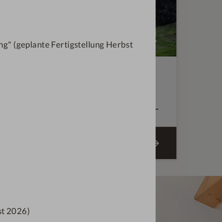
g" (geplante Fertigstellung Herbst
n Herbst und Winter ist online und wir
bernachtung!
€
664,—
ab
ANGEBOT BUCHEN
st 2026)