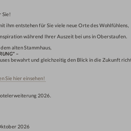
gen
bis
1
1-3
 Sie!
Anzahl Erwachsene
Anzahl K
it ihm entstehen für Sie viele neue Orte des Wohlfühlens,
 den neuen Anbau.
ive.
ANFRAGEN
nspiration während Ihrer Auszeit bei uns in Oberstaufen.
02.04.2026 bis 31.07.2026
, dem alten Stammhaus,
ht jeweils ein Gutschein-
PRUNG"
–
ses bewahrt und gleichzeitig den Blick in die Zukunft rich
ngel-SPA.
EMPFOHLENES ANGEBO
HERBST UND
n Sie hier einsehen!
lkon
Hotelerweiterung 2026.
Oktober 2026