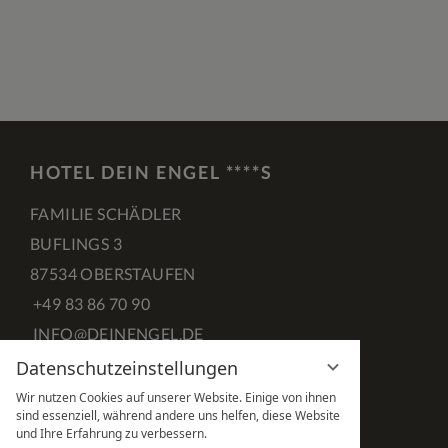
HOTEL DEIN ENGEL ****S
FAMILIE SCHÄDLER
BUFLINGS 3
87534 OBERSTAUFEN
+49 83 86 70 90
INFO@DEINENGEL.DE
Datenschutzeinstellungen
FACEBOOK
INSTAGRAM
PINTEREST
Wir nutzen Cookies auf unserer Website. Einige von ihnen
sind essenziell, während andere uns helfen, diese Website
und Ihre Erfahrung zu verbessern.