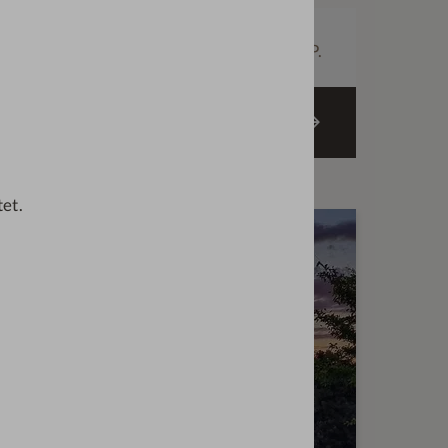
Zimmergröße
Preis
38
€
146,—
m²
ab
p. P.
inder
ZIMMER BUCHEN
tet.
T FÜR DIESES ZIMMER:
 WINTER-AKTION 5=4