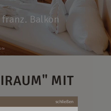
franz. Balkon
ote
IRAUM" MIT
schließen