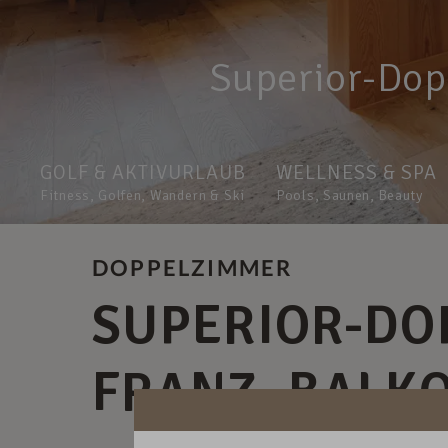
Superior-Dop
GOLF & AKTIVURLAUB
WELLNESS & SPA
Fitness, Golfen, Wandern & Ski
Pools, Saunen, Beauty
DOPPELZIMMER
SUPERIOR-DO
FRANZ. BALK