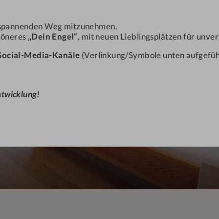
em spannenden Weg mitzunehmen.
chöneres
„Dein Engel“
, mit neuen Lieblingsplätzen für unv
Social-Media-Kanäle
(Verlinkung/Symbole unten aufgeführ
entwicklung!