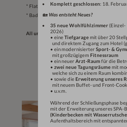
Komplett geschlossen
: 18. Februa
* Flat TV, Minibar, Telefon, Privatsafe und k
🏡
Was entsteht Neues?
* Badezimmer mit Dusche und WC, Kosmetiks
35 neue Wohlfühlzimmer
(Einzel-
2026)
All unsere Zimmer sind Nichtraucherzimmer
• eine
Tiefgarage
mit über 20 Stel
und direktem Zugang zum Hotel (ge
• ein modernisierter
Sport- & Gym
mit großzügigem
Fitnessraum
• ein neuer
Arzt-Raum
für die Bet
•
zwei neue Tagungsräume
mit mo
welche sich zu einem Raum kombin
• sowie die
Erweiterung unseres R
mit neuem Buffet- und Front-Coo
• u.v.m.
Während der Schließungsphase be
mit der Erweiterung unseres SPA-B
(Kinderbecken mit Wasserrutsche
Aufenthaltsbereich mit entspannter