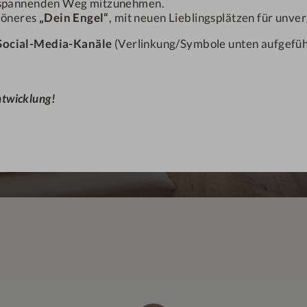
em spannenden Weg mitzunehmen.
chöneres
„Dein Engel“
, mit neuen Lieblingsplätzen für unv
Social-Media-Kanäle
(Verlinkung/Symbole unten aufgeführ
entwicklung!