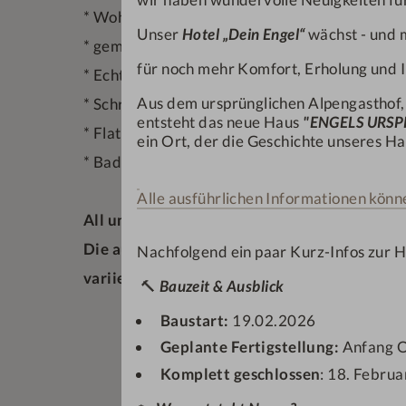
* Wohn-Schlafraum mit hochwertigem Kingsiz
Unser
Hotel „Dein Engel“
wächst - und m
* gemütliche Sitzecke mit Kachelofen
für noch mehr Komfort, Erholung und I
* Echtholzfußboden
Aus dem ursprünglichen Alpengasthof
* Schreibtisch mit Leselicht
entsteht das neue Haus
"ENGELS URS
* Flat TV, Minibar, Telefon, Privatsafe und k
ein Ort, der die Geschichte unseres Hau
* Badezimmer mit Dusche, Kosmetikspiegel 
Alle ausführlichen Informationen könne
All unsere Zimmer sind Nichtraucherzimmer
Die aufgeführten Bilder der Zimmer sind W
Nachfolgend ein paar Kurz-Infos zur 
variieren/abweichen.
🔨
Bauzeit & Ausblick
Baustart:
19.02.2026
Geplante Fertigstellung:
Anfang 
Komplett geschlossen
: 18. Februa