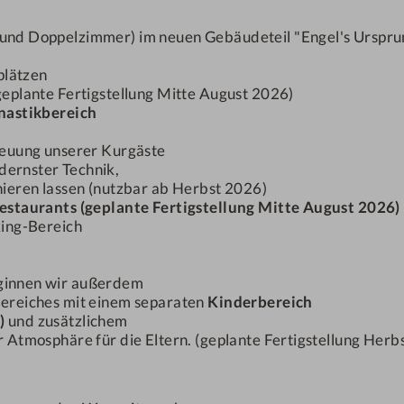
 und Doppelzimmer) im neuen Gebäudeteil "Engel's Ursprun
Die "kleine Auszeit" fü
lplätzen
plante Fertigstellung Mitte August 2026)
2-4
Nächte
nastikbereich
reuung unserer Kurgäste
dernster Technik,
DETAILS
ieren lassen (nutzbar ab Herbst 2026)
estaurants (geplante Fertigstellung Mitte August 2026)
king-Bereich
ginnen wir außerdem
ereiches mit einem separaten
Kinderbereich
)
und zusätzlichem
 Atmosphäre für die Eltern. (geplante Fertigstellung Herb