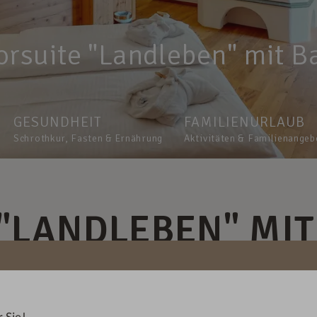
orsuite "Landleben" mit B
GESUNDHEIT
FAMILIENURLAUB
Schrothkur, Fasten & Ernährung
Aktivitäten & Familienangeb
 "LANDLEBEN" MI
gen
bis
1
1-2
Anzahl Erwachsene
Anzahl K
 Sie!