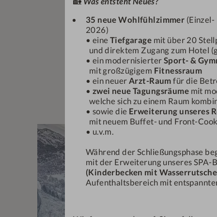
🏡
Was entsteht Neues?
35 neue Wohlfühlzimmer
(Einzel-
2026)
• eine
Tiefgarage
mit über 20 Stel
und direktem Zugang zum Hotel (ge
• ein modernisierter
Sport- & Gym
mit großzügigem
Fitnessraum
• ein neuer
Arzt-Raum
für die Bet
•
zwei neue Tagungsräume
mit mo
welche sich zu einem Raum kombin
• sowie die
Erweiterung unseres R
mit neuem Buffet- und Front-Coo
• u.v.m.
Während der Schließungsphase be
mit der Erweiterung unseres SPA-B
(Kinderbecken mit Wasserrutsche
Aufenthaltsbereich mit entspannter