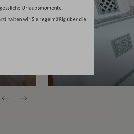
ergessliche Urlaubsmomente.
t) halten wir Sie regelmäßig über die