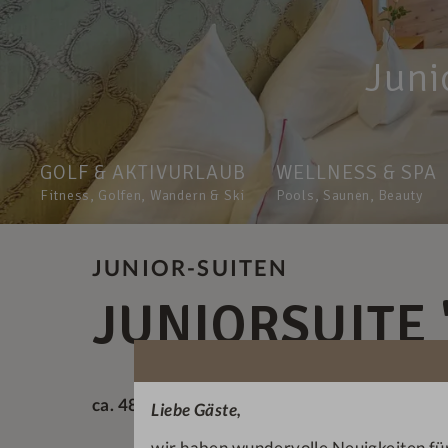
Juni
GOLF & AKTIVURLAUB
WELLNESS & SPA
Fitness, Golfen, Wandern & Ski
Pools, Saunen, Beauty
JUNIOR-SUITEN
JUNIORSUITE
ca. 48 qm, im Stammhaus zur Ortsseite gele
Liebe Gäste,
wir haben wundervolle Neuigkeiten für