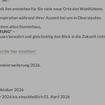
e-Boxspringbett
it ihm entstehen für Sie viele neue Orte des Wohlfühlens,
ANFRAGEN
nspiration während Ihrer Auszeit bei uns in Oberstaufen.
, dem alten Stammhaus,
PRUNG"
–
ostenloses W-LAN
ses bewahrt und gleichzeitig den Blick in die Zukunft rich
und Föhn und separatem WC
EMPFOHLENES ANGEBO
KURZE ATE
n Sie hier einsehen!
.
ohnbeispiele und können
Hotelerweiterung 2026.
Oktober 2026
r 2026 bis einschließlich 01. April 2026