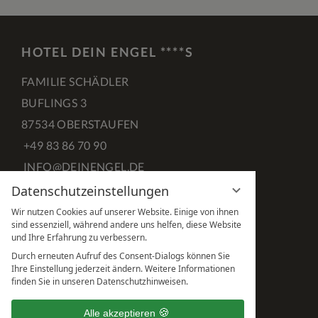
HOTEL DEIN ENGEL ****S
FAMILIE SCHÄDLER
BUFLINGS 3
87534 OBERSTAUFEN
+49 83 86 70 90
INFO@DEINENGEL.DE
Datenschutzeinstellungen
FACEBOOK
INSTAGRAM
PINTEREST
Wir nutzen Cookies auf unserer Website. Einige von ihnen
sind essenziell, während andere uns helfen, diese Website
und Ihre Erfahrung zu verbessern.
Durch erneuten Aufruf des Consent-Dialogs können Sie
Ihre Einstellung jederzeit ändern. Weitere Informationen
finden Sie in unseren Datenschutzhinweisen.
Alle akzeptieren