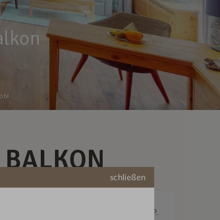
alkon
ote
T BALKON
schließen
Zimmergröße
Preis
48
€
160,—
m²
ab
p. P.
inder