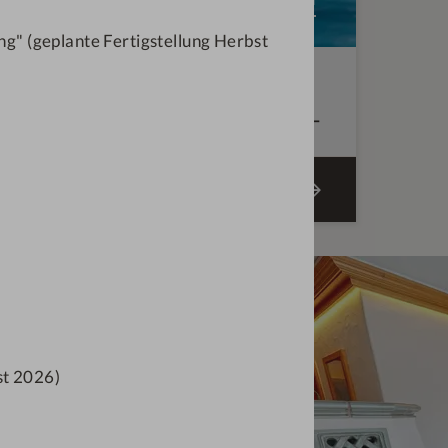
g" (geplante Fertigstellung Herbst
r Jeden!
€
379,—
ab
ANGEBOT BUCHEN
st 2026)