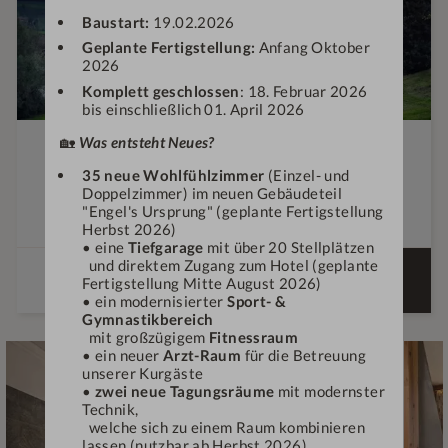
Baustart:
19.02.2026
Geplante Fertigstellung:
Anfang Oktober
2026
Komplett geschlossen
: 18. Februar 2026
bis einschließlich 01. April 2026
Die neue Aktion für den Herbst und Winter ist online
🏡
Was entsteht Neues?
und wir schenken Ihnen eine Übernachtung!
35 neue Wohlfühlzimmer
(Einzel- und
Doppelzimmer) im neuen Gebäudeteil
€
664,—
5-6
Nächte
"Engel's Ursprung" (geplante Fertigstellung
ab
Herbst 2026)
• eine
Tiefgarage
mit über 20 Stellplätzen
und direktem Zugang zum Hotel (geplante
ANGEBOT
DETAILS
Fertigstellung Mitte August 2026)
BUCHEN
• ein modernisierter
Sport- &
Gymnastikbereich
mit großzügigem
Fitnessraum
• ein neuer
Arzt-Raum
für die Betreuung
unserer Kurgäste
•
zwei neue Tagungsräume
mit modernster
Technik,
welche sich zu einem Raum kombinieren
lassen (nutzbar ab Herbst 2026)