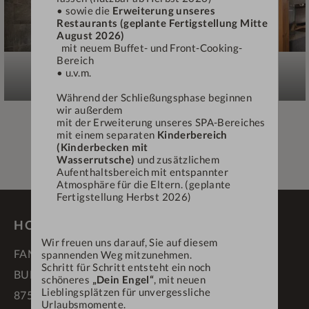
• sowie die
Erweiterung unseres
Restaurants (geplante Fertigstellung Mitte
August 2026)
mit neuem Buffet- und Front-Cooking-
Bereich
• u.v.m.
Während der Schließungsphase beginnen
wir außerdem
mit der Erweiterung unseres SPA-Bereiches
mit einem separaten
Kinderbereich
(Kinderbecken mit
Wasserrutsche)
und zusätzlichem
Aufenthaltsbereich mit entspannter
Atmosphäre für die Eltern. (geplante
Fertigstellung Herbst 2026)
HOTEL DEIN ENGEL ****S
Wir freuen uns darauf, Sie auf diesem
FAMILIE SCHÄDLER
spannenden Weg mitzunehmen.
Schritt für Schritt entsteht ein noch
BUFLINGS 3
schöneres
„Dein Engel“
, mit neuen
Lieblingsplätzen für unvergessliche
87534 OBERSTAUFEN
Urlaubsmomente.