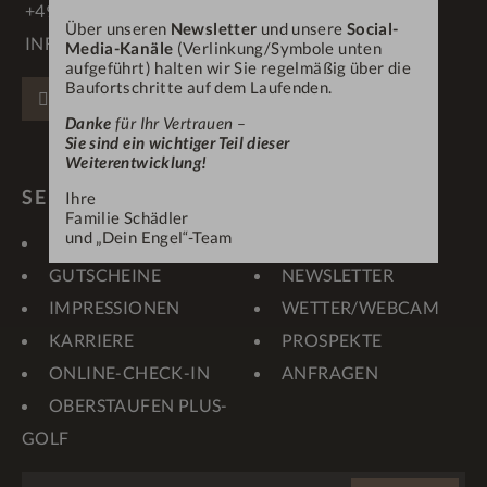
+49 83 86 70 90
Über unseren
Newsletter
und unsere
Social-
INFO@DEINENGEL.DE
Media-Kanäle
(Verlinkung/Symbole unten
aufgeführt) halten wir Sie regelmäßig über die
Baufortschritte auf dem Laufenden.
FACEBOOK
INSTAGRAM
PINTEREST
Danke
für Ihr Vertrauen –
Sie sind ein wichtiger Teil dieser
Weiterentwicklung!
SERVICE & LINKS
Ihre
Familie Schädler
und „Dein Engel“-Team
KONTAKT
LAGE & ANREISE
GUTSCHEINE
NEWSLETTER
IMPRESSIONEN
WETTER/WEBCAM
KARRIERE
PROSPEKTE
ONLINE-CHECK-IN
ANFRAGEN
OBERSTAUFEN PLUS-
GOLF
WEBSITE