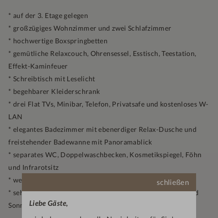
* auf der 3. Etage gelegen
* großzügiges Wohnzimmer und zwei Schlafzimmer
* hochwertige Boxspringbetten
* gemütliche Relaxcouch, Ohrensessel, Esstisch, Teestation,
Effekt-Kaminfeuer
* Schreibtisch mit Leselicht
* begehbarer Kleiderschrank
* drei Flat TVs, Minibar, Telefon, Privatsafe und kostenloses W-
LAN
* elegantes Badezimmer mit ebenerdiger Relax-Dusche und
freistehender Badewanne mit Panoramablick
* separates WC, Doppelwaschbecken, Kosmetikspiegel, Föhn
und Infrarotsitz
* weiteres kleines Bad mit ebenerdiger Dusche und WC
schließen
* sehr große Panorama-Eckdachterrasse mit Sitzgruppe und
Liebe Gäste,
Sonnenliegen