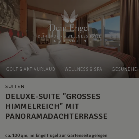
DEIN SPORT- & WELLNESSHOTEL
IN OBERSTAUFEN
GOLF & AKTIVURLAUB
WELLNESS & SPA
GESUNDHEI
SUITEN
DELUXE-SUITE "GROSSES H
IMMELREICH" MIT P
ANORAMADACHTERRASSE
ca. 100 qm, im Engelflügel zur Gartenseite gelegen