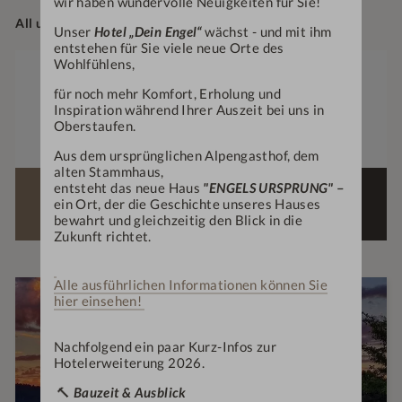
wir haben wundervolle Neuigkeiten für Sie!
All unsere Zimmer sind Nichtraucherzimmer.
Unser
Hotel „Dein Engel“
wächst - und mit ihm
entstehen für Sie viele neue Orte des
Wohlfühlens,
Zimmergröße
bis
1
100
2-4
m²
für noch mehr Komfort, Erholung und
Anzahl Erwachsene
Anzahl Kinder
Inspiration während Ihrer Auszeit bei uns in
Oberstaufen.
Preis
€
248,—
ab
p. P.
Aus dem ursprünglichen Alpengasthof, dem
alten Stammhaus,
entsteht das neue Haus
"ENGELS URSPRUNG"
–
ZIMMER
ein Ort, der die Geschichte unseres Hauses
ANFRAGEN
BUCHEN
bewahrt und gleichzeitig den Blick in die
Zukunft richtet.
Alle ausführlichen Informationen können Sie
hier einsehen!
EMPFOHLENES ANGEBOT FÜR DIESES
ZIMMER:
HERBST UND WINTER-
Nachfolgend ein paar Kurz-Infos zur
Hotelerweiterung 2026.
AKTION 5=4
🔨
Bauzeit & Ausblick