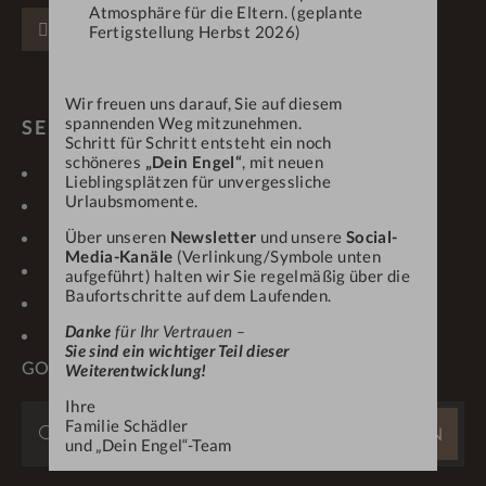
Atmosphäre für die Eltern. (geplante
FACEBOOK
INSTAGRAM
PINTEREST
Fertigstellung Herbst 2026)
Wir freuen uns darauf, Sie auf diesem
spannenden Weg mitzunehmen.
SERVICE & LINKS
Schritt für Schritt entsteht ein noch
schöneres
„Dein Engel“
, mit neuen
KONTAKT
LAGE & ANREISE
Lieblingsplätzen für unvergessliche
Urlaubsmomente.
GUTSCHEINE
NEWSLETTER
Über unseren
Newsletter
und unsere
Social-
IMPRESSIONEN
WETTER/WEBCAM
Media-Kanäle
(Verlinkung/Symbole unten
KARRIERE
PROSPEKTE
aufgeführt) halten wir Sie regelmäßig über die
Baufortschritte auf dem Laufenden.
ONLINE-CHECK-IN
ANFRAGEN
Danke
für Ihr Vertrauen –
OBERSTAUFEN PLUS-
Sie sind ein wichtiger Teil dieser
GOLF
Weiterentwicklung!
Ihre
WEBSITE
Familie Schädler
SUCHEN
und „Dein Engel“-Team
DURCHSUCHEN
...