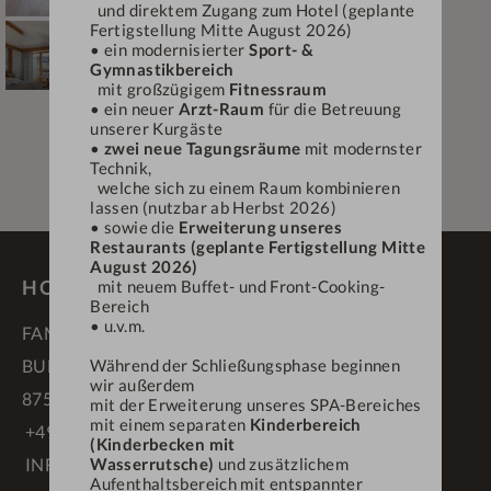
und direktem Zugang zum Hotel (geplante
Fertigstellung Mitte August 2026)
• ein modernisierter
Sport- &
Gymnastikbereich
mit großzügigem
Fitnessraum
• ein neuer
Arzt-Raum
für die Betreuung
unserer Kurgäste
•
zwei neue Tagungsräume
mit modernster
Technik,
welche sich zu einem Raum kombinieren
lassen (nutzbar ab Herbst 2026)
• sowie die
Erweiterung unseres
Restaurants (geplante Fertigstellung Mitte
August 2026)
HOTEL DEIN ENGEL ****S
mit neuem Buffet- und Front-Cooking-
Bereich
• u.v.m.
FAMILIE SCHÄDLER
Während der Schließungsphase beginnen
BUFLINGS 3
wir außerdem
87534 OBERSTAUFEN
mit der Erweiterung unseres SPA-Bereiches
mit einem separaten
Kinderbereich
+49 83 86 70 90
(Kinderbecken mit
Wasserrutsche)
und zusätzlichem
INFO@DEINENGEL.DE
Aufenthaltsbereich mit entspannter