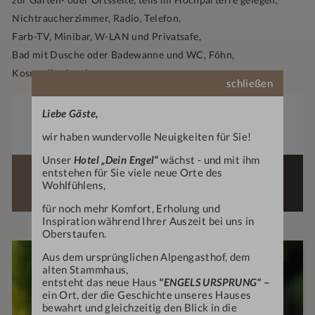
Nichtraucherzimmer, Radio, Telefon,
Farb-TV, Minibar, W-LAN und Privatsafe,
Bad mit Dusche oder Badewanne und WC, Föhn,
Kosmetikspiegel
schließen
Zimmergröße
Preis
Liebe Gäste,
30
€
131,—
1-2
m²
ab
p. P.
Anzahl Erwachsene
wir haben wundervolle Neuigkeiten für Sie!
Unser
Hotel „Dein Engel“
wächst - und mit ihm
entstehen für Sie viele neue Orte des
ZIMMER
ANFRAGEN
Wohlfühlens,
BUCHEN
für noch mehr Komfort, Erholung und
Inspiration während Ihrer Auszeit bei uns in
Oberstaufen.
Aus dem ursprünglichen Alpengasthof, dem
EMPFOHLENES ANGEBOT FÜR DIESES
alten Stammhaus,
ZIMMER:
entsteht das neue Haus
"ENGELS URSPRUNG"
–
KURZE ATEMPAUSE
ein Ort, der die Geschichte unseres Hauses
bewahrt und gleichzeitig den Blick in die