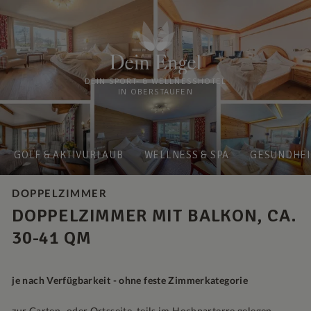
DEIN SPORT- & WELLNESSHOTEL
IN OBERSTAUFEN
GOLF & AKTIVURLAUB
WELLNESS & SPA
GESUNDHEI
DOPPELZIMMER
DOPPELZIMMER MIT BALKON, CA.
30-41 QM
je nach Verfügbarkeit - ohne feste Zimmerkategorie
zur Garten- oder Ortsseite, teils im Hochparterre gelegen,