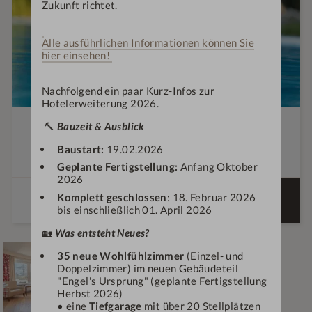
Zukunft richtet.
Alle ausführlichen Informationen können Sie
hier einsehen!
Nachfolgend ein paar Kurz-Infos zur
Hotelerweiterung 2026.
Die "kleine Auszeit" für Jeden!
🔨
Bauzeit & Ausblick
€
379,—
Baustart:
19.02.2026
2-4
Nächte
ab
Geplante Fertigstellung:
Anfang Oktober
2026
ANGEBOT
Komplett geschlossen
: 18. Februar 2026
DETAILS
BUCHEN
bis einschließlich 01. April 2026
🏡
Was entsteht Neues?
35 neue Wohlfühlzimmer
(Einzel- und
Doppelzimmer) im neuen Gebäudeteil
"Engel's Ursprung" (geplante Fertigstellung
Herbst 2026)
• eine
Tiefgarage
mit über 20 Stellplätzen