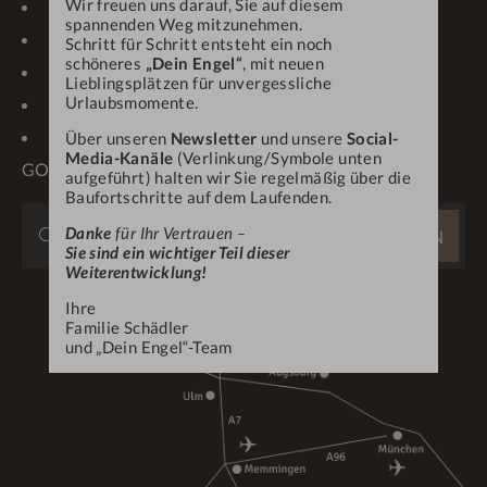
Wir freuen uns darauf, Sie auf diesem
GUTSCHEINE
NEWSLETTER
spannenden Weg mitzunehmen.
IMPRESSIONEN
WETTER/WEBCAM
Schritt für Schritt entsteht ein noch
schöneres
„Dein Engel“
, mit neuen
KARRIERE
PROSPEKTE
Lieblingsplätzen für unvergessliche
Urlaubsmomente.
ONLINE-CHECK-IN
ANFRAGEN
OBERSTAUFEN PLUS-
Über unseren
Newsletter
und unsere
Social-
Media-Kanäle
(Verlinkung/Symbole unten
GOLF
aufgeführt) halten wir Sie regelmäßig über die
Baufortschritte auf dem Laufenden.
WEBSITE
Danke
für Ihr Vertrauen –
SUCHEN
DURCHSUCHEN
Sie sind ein wichtiger Teil dieser
Weiterentwicklung!
...
Ihre
Familie Schädler
und „Dein Engel“-Team