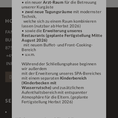
• ein neuer
Arzt-Raum
für die Betreuung
unserer Kurgäste
•
zwei neue Tagungsräume
mit modernster
Technik,
HOTEL DEIN ENGEL ****S
welche sich zu einem Raum kombinieren
lassen (nutzbar ab Herbst 2026)
• sowie die
Erweiterung unseres
FAMILIE SCHÄDLER
Restaurants (geplante Fertigstellung Mitte
BUFLINGS 3
August 2026)
mit neuem Buffet- und Front-Cooking-
87534 OBERSTAUFEN
Bereich
• u.v.m.
+49 83 86 70 90
INFO@DEINENGEL.DE
Während der Schließungsphase beginnen
wir außerdem
mit der Erweiterung unseres SPA-Bereiches
FACEBOOK
INSTAGRAM
PINTEREST
mit einem separaten
Kinderbereich
(Kinderbecken mit
Wasserrutsche)
und zusätzlichem
Aufenthaltsbereich mit entspannter
Atmosphäre für die Eltern. (geplante
SERVICE & LINKS
Fertigstellung Herbst 2026)
KONTAKT
LAGE & ANREISE