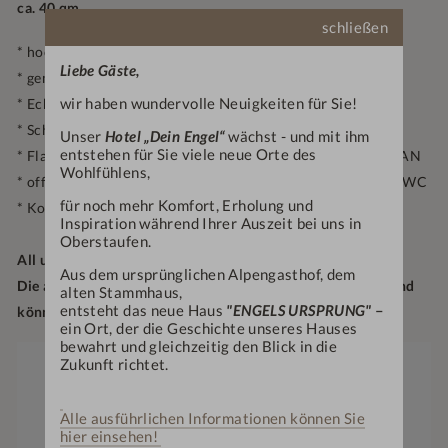
ca. 40 qm
schließen
* hochwertiges Kingsize-Boxspringbett
Liebe Gäste,
* gemütliche Relaxcouch
wir haben wundervolle Neuigkeiten für Sie!
* Echtholzfußboden
* Schreibtisch mit Leselicht
Unser
Hotel „Dein Engel“
wächst - und mit ihm
entstehen für Sie viele neue Orte des
* Flat TV, Minibar, Telefon, Privatsafe und kostenloses W-LAN
Wohlfühlens,
* offen gestaltetes Badezimmer mit Dusche und separatem WC
für noch mehr Komfort, Erholung und
* Kosmetikspiegel und Föhn
Inspiration während Ihrer Auszeit bei uns in
Oberstaufen.
All unsere Zimmer sind Nichtraucherzimmer.
Aus dem ursprünglichen Alpengasthof, dem
Die aufgeführten Bilder der Zimmer sind Wohnbeispiele und
alten Stammhaus,
entsteht das neue Haus
"ENGELS URSPRUNG"
–
können variieren/abweichen.
ein Ort, der die Geschichte unseres Hauses
bewahrt und gleichzeitig den Blick in die
Zukunft richtet.
Zimmergröße
bis
1
40
1-3
m²
Anzahl Erwachsene
Anzahl Kinder
Alle ausführlichen Informationen können Sie
Preis
€
164,—
hier einsehen!
ab
p. P.