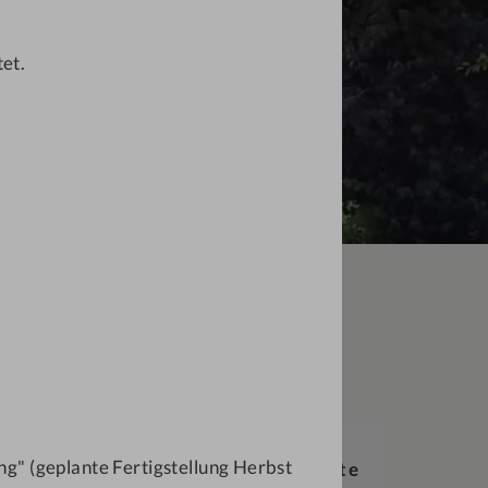
tet.
ote
g" (geplante Fertigstellung Herbst
2-4
Nächte