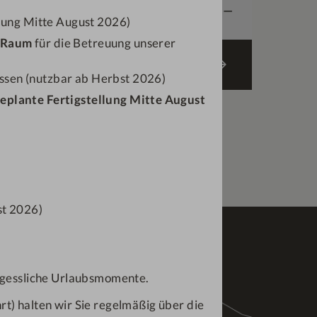
ab
€
378,—
llung Mitte August 2026)
-Raum
für die Betreuung unserer
ANGEBOT BUCHEN
ssen (nutzbar ab Herbst 2026)
geplante Fertigstellung Mitte August
st 2026)
ergessliche Urlaubsmomente.
t) halten wir Sie regelmäßig über die