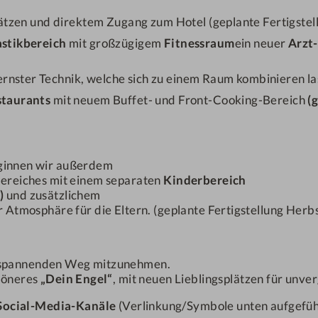
Preis
lätzen und direktem Zugang zum Hotel (geplante Fertigste
stikbereich
mit großzügigem
Fitnessraum
ein neuer
Arzt
ANFRAGEN
rnster Technik, welche sich zu einem Raum kombinieren la
staurants
mit neuem Buffet- und Front-Cooking-Bereich
(
ginnen wir außerdem
ereiches mit einem separaten
Kinderbereich
)
und zusätzlichem
 Atmosphäre für die Eltern. (geplante Fertigstellung Herb
SERVICE & LINKS
em spannenden Weg mitzunehmen.
KONTAKT
LAGE & ANREISE
chöneres
„Dein Engel“
, mit neuen Lieblingsplätzen für unv
GUTSCHEINE
NEWSLETTER
Social-Media-Kanäle
(Verlinkung/Symbole unten aufgeführ
IMPRESSIONEN
WETTER/WEBCAM