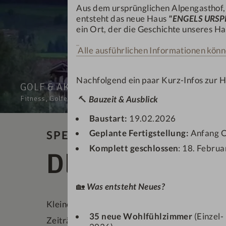
Aus dem ursprünglichen Alpengasthof
entsteht das neue Haus
"ENGELS URS
ein Ort, der die Geschichte unseres Hau
Alle ausführlichen Informationen könn
Nachfolgend ein paar Kurz-Infos zur 
GOLF & AKTIVURLAUB
WELLNESS & SPA
🔨
Bauzeit & Ausblick
Fitness, Golfen, Wandern & Ski
Pools, Saunen, Beauty
Baustart:
19.02.2026
Geplante Fertigstellung:
Anfang 
SPECIALS & AKTIONEN
Komplett geschlossen
: 18. Februa
DEIN ENGEL-
🏡
Was entsteht Neues?
Kleine Auszeit ganz spontan, begrenzte Verfü
35 neue Wohlfühlzimmer
(Einzel-
Zeiträume
und nur online buchbar!