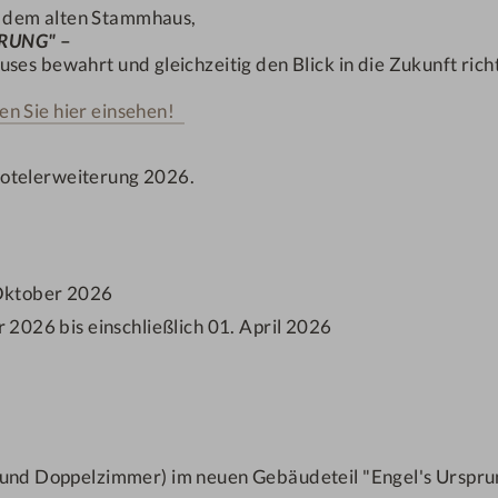
, dem alten Stammhaus,
PRUNG"
–
ses bewahrt und gleichzeitig den Blick in die Zukunft rich
Dein Engel-Restplätzle
en Sie hier einsehen!
Hotelerweiterung 2026.
GESUNDHEIT
FAMILIENURLAUB
Schrothkur, Fasten & Ernährung
Aktivitäten & Familienangeb
Oktober 2026
r 2026 bis einschließlich 01. April 2026
RESTPLÄTZLE
gbarkeit, ausgewählte/fixe
 und Doppelzimmer) im neuen Gebäudeteil "Engel's Ursprun
Übernachtungen