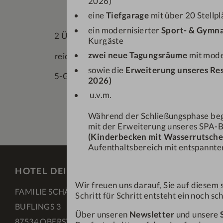
2026)
eine
Tiefgarage
mit über 20 Stellp
ein modernisierter
Sport- & Gymna
2 Übernachtungen
Kurgäste
zwei neue Tagungsräume
mit mode
reichhaltiges Frühstücksbuffet
sowie die
Erweiterung unseres Re
5-Gang-Wahlmenü am Abend
2026)
u.v.m.
Während der Schließungsphase be
mit der Erweiterung unseres SPA-B
(Kinderbecken mit Wasserrutsche
Aufenthaltsbereich mit entspannter
HOTEL DEIN ENGEL ****S
Wir freuen uns darauf, Sie auf dies
FAMILIE SCHÄDLER
Schritt für Schritt entsteht ein noch s
BUFLINGS 3
Über unseren
Newsletter
und unsere
87534 OBERSTAUFEN