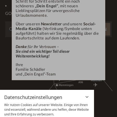
Schritt für Schritt entsteht ein noch
OBERSTAUFEN PLUS-
schöneres
„Dein Engel“
, mit neuen
Lieblingsplätzen für unvergessliche
GOLF
Urlaubsmomente.
Über unseren
Newsletter
und unsere
Social-
WEBSITE
Media-Kanäle
(Verlinkung/Symbole unten
SUCHEN
DURCHSUCHEN
aufgeführt) halten wir Sie regelmäßig über die
Baufortschritte auf dem Laufenden.
...
Danke
für Ihr Vertrauen –
Sie sind ein wichtiger Teil dieser
Weiterentwicklung!
Ihre
Familie Schädler
und „Dein Engel“-Team
Datenschutzeinstellungen
Wir nutzen Cookies auf unserer Website. Einige von ihnen
sind essenziell, während andere uns helfen, diese Website
und Ihre Erfahrung zu verbessern.