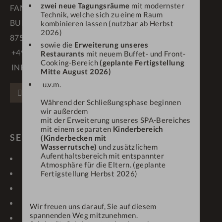
zwei neue Tagungsräume
mit modernster
FAMILIE SCHÄDLER
Technik, welche sich zu einem Raum
BUFLINGS 3
kombinieren lassen (nutzbar ab Herbst
2026)
87534 OBERSTAUFEN
sowie die
Erweiterung unseres
+49 83 86 70 90
Restaurants
mit neuem Buffet- und Front-
Cooking-Bereich
(geplante Fertigstellung
INFO@DEINENGEL.DE
Mitte August 2026)
u.v.m.
FACEBOOK
INSTAGRAM
PINTEREST
Während der Schließungsphase beginnen
wir außerdem
mit der Erweiterung unseres SPA-Bereiches
mit einem separaten
Kinderbereich
SERVICE & LINKS
(Kinderbecken mit
Wasserrutsche)
und zusätzlichem
Aufenthaltsbereich mit entspannter
KONTAKT
LAGE & ANREISE
Atmosphäre für die Eltern. (geplante
GUTSCHEINE
NEWSLETTER
Fertigstellung Herbst 2026)
IMPRESSIONEN
WETTER/WEBCAM
KARRIERE
PROSPEKTE
Wir freuen uns darauf, Sie auf diesem
spannenden Weg mitzunehmen.
ONLINE-CHECK-IN
ANFRAGEN