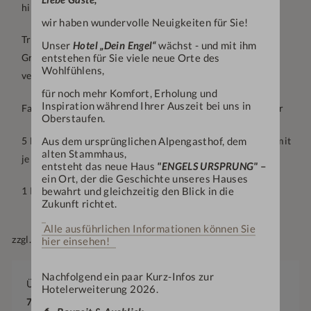
himmlische Übernachtungen
wir haben wundervolle Neuigkeiten für Sie!
Trinkkur mit frisch gepressten Gemüse- und Obstsäften,
Unser
Hotel „Dein Engel“
wächst - und mit ihm
entstehen für Sie viele neue Orte des
Grander Wasser, hausgemachten Gemüsebrühen und
Wohlfühlens,
verschiedenen Tees
für noch mehr Komfort, Erholung und
Inspiration während Ihrer Auszeit bei uns in
Fastenbegleitung mit Ihrer Gastgeberin Angelika Schädler
Oberstaufen.
5 Detox-Kräuter-Leberwickel im Wasserbett (á 25 Min.) mit
Aus dem ursprünglichen Alpengasthof, dem
alten Stammhaus,
je einem Glas Tee
entsteht das neue Haus
"ENGELS URSPRUNG"
–
ein Ort, der die Geschichte unseres Hauses
bewahrt und gleichzeitig den Blick in die
1 Rückenmassage (25 Min.)
Zukunft richtet.
Alle ausführlichen Informationen können Sie
zzgl. Arztkosten
hier einsehen!
Nachfolgend ein paar Kurz-Infos zur
Übernachtungen
Hotelerweiterung 2026.
7-14
Nächte