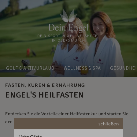
DEIN SPORT- & WELLNESSHOTEL
IN OBERSTAUFEN
GOLF & AKTIVURLAUB
WELLNESS & SPA
GESUNDHEI
FASTEN, KUREN & ERNÄHRUNG
ENGEL'S HEILFASTEN
Entdecken Sie die Vorteile einer Heilfastenkur und starten Sie
den Weg zu einem gesünderen und glücklicheren Leben!
schließen
Liebe Gäste,