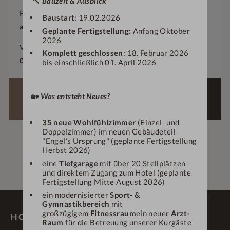
🔨
Bauzeit & Ausblick
Preis
Baustart:
19.02.2026
ab
€
1.170,—
Geplante Fertigstellung:
Anfang Oktober
2026
Verfügbarkeit
Komplett geschlossen
: 18. Februar 2026
02.04.2026
-
20.12.2026
bis einschließlich 01. April 2026
ANGEBOT
🏡
Was entsteht Neues?
ANFRAGEN
BUCHEN
35 neue Wohlfühlzimmer
(Einzel- und
Doppelzimmer) im neuen Gebäudeteil
"Engel's Ursprung" (geplante Fertigstellung
Herbst 2026)
eine
Tiefgarage
mit über 20 Stellplätzen
und direktem Zugang zum Hotel (geplante
Fertigstellung Mitte August 2026)
ein modernisierter
Sport- &
Gymnastikbereich
mit
großzügigem
Fitnessraum
ein neuer
Arzt-
HOTEL DEIN ENGEL ****S
Raum
für die Betreuung unserer Kurgäste