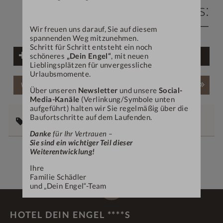
Gutscheinpreis:
€ 828,—
Wir freuen uns darauf, Sie auf diesem
spannenden Weg mitzunehmen.
Schritt für Schritt entsteht ein noch
schöneres
Weiteren Gutschein hinzufügen
„Dein Engel“
, mit neuen
Lieblingsplätzen für unvergessliche
Urlaubsmomente.
Weiter
Über unseren
Newsletter
und unsere
Social-
Media-Kanäle
(Verlinkung/Symbole unten
aufgeführt) halten wir Sie regelmäßig über die
Baufortschritte auf dem Laufenden.
Persönliche Angaben
Danke
für Ihr Vertrauen –
Sie sind ein wichtiger Teil dieser
Weiterentwicklung!
Ihre
Familie Schädler
und „Dein Engel“-Team
HOTEL DEIN ENGEL ****S