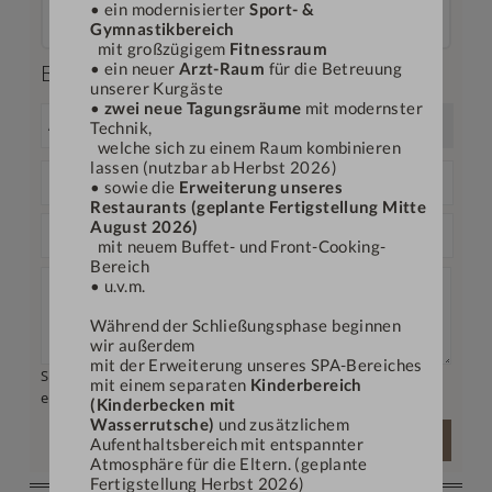
per Post
All unsere Zimmer sind Nichtraucherzimmer.
• ein modernisierter
Sport- &
ab € 2,—
versandbereit in 1 bis 3 Werktagen
Details einblenden
Die aufgeführten Bilder der Zimmer sind Wohnbeispiele und können variieren/abweichen.
Gymnastikbereich
Wir verpacken Ihren Gutschein in einen schönen Umschlag und senden diesen zusammen mit unserem aktuellen Hotelmagazin zu.
mit großzügigem
Fitnessraum
• ein neuer
Arzt-Raum
für die Betreuung
Beschenkter
Deutschland: € 2,—
unserer Kurgäste
Österreich: € 3,90
•
zwei neue Tagungsräume
mit modernster
Schweiz: € 3,90
Technik,
Niederlande: € 3,90
welche sich zu einem Raum kombinieren
lassen (nutzbar ab Herbst 2026)
• sowie die
Erweiterung unseres
Restaurants (geplante Fertigstellung Mitte
August 2026)
mit neuem Buffet- und Front-Cooking-
Bereich
• u.v.m.
Während der Schließungsphase beginnen
wir außerdem
mit der Erweiterung unseres SPA-Bereiches
Sie können maximal 2 Zeilen mit jeweils 40 Zeichen
mit einem separaten
Kinderbereich
eingeben.
(Kinderbecken mit
Wasserrutsche)
und zusätzlichem
Vorschau mit Widmungstext
Aufenthaltsbereich mit entspannter
Atmosphäre für die Eltern. (geplante
Fertigstellung Herbst 2026)