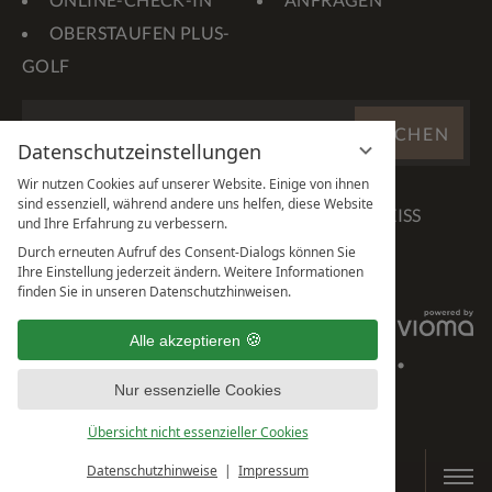
OBERSTAUFEN PLUS-
GOLF
WEBSITE
SUCHEN
DURCHSUCHEN
Datenschutzeinstellungen
...
Wir nutzen Cookies auf unserer Website. Einige von ihnen
sind essenziell, während andere uns helfen, diese Website
und Ihre Erfahrung zu verbessern.
Durch erneuten Aufruf des Consent-Dialogs können Sie
Ihre Einstellung jederzeit ändern. Weitere Informationen
finden Sie in unseren Datenschutzhinweisen.
IMPRESSUM
Alle akzeptieren
DATENSCHUTZHINWEISE
DATENSCHUTZEINSTELLUNGEN
AGB
BARRIEREFREIHEIT
Nur essenzielle Cookies
Übersicht nicht essenzieller Cookies
Datenschutzhinweise
Impressum
BUCHEN & ANFRAGEN