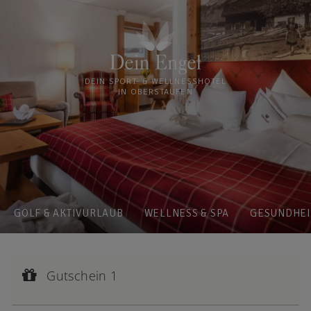
DEIN SPORT- & WELLNESSHOTEL
IN OBERSTAUFEN
GOLF & AKTIVURLAUB
WELLNESS & SPA
GESUNDHEI
Gutschein 1
Gutscheinwert:
Gutschein 1
€ 828,--
2 traumhafte Übernachtungen für 2 Personen